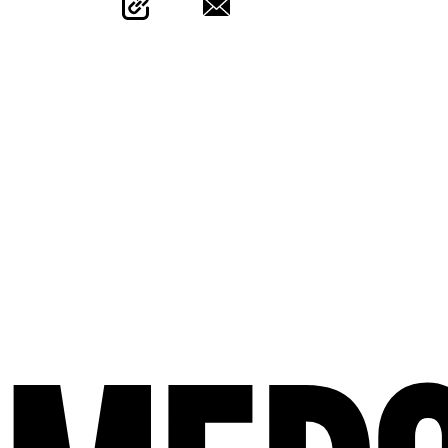
M
E
R