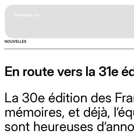
Aller
au
Présente les
contenu
NOUVELLES
Faire un don
En route vers la 31e é
La 30e édition des Fr
mémoires, et déjà, l’éq
sont heureuses d’annon