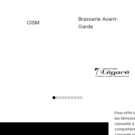
Brasserie Avant-
CISM
Garde
Pour offrir
les témoins
consentir à
comportemen
consentir o