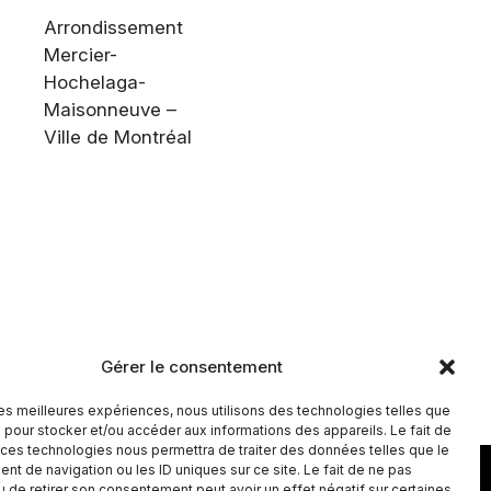
Arrondissement
Mercier-
Hochelaga-
Maisonneuve –
Ville de Montréal
Gérer le consentement
Luan Larobina
 les meilleures expériences, nous utilisons des technologies telles que
Irdens Exantus
 pour stocker et/ou accéder aux informations des appareils. Le fait de
 ces technologies nous permettra de traiter des données telles que le
Fyore
t de navigation ou les ID uniques sur ce site. Le fait de ne pas
u de retirer son consentement peut avoir un effet négatif sur certaines