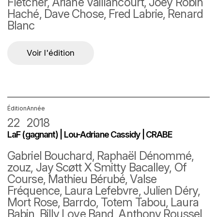
Fletcher, Ariane Vaillancourt, Joey Robin
Haché, Dave Chose, Fred Labrie, Renard
Blanc
Voir l'édition
Édition
Année
22
2018
LaF (gagnant) | Lou-Adriane Cassidy | CRABE
Gabriel Bouchard, Raphaël Dénommé,
zouz, Jay Scøtt X Smitty Bacalley, Of
Course, Mathieu Bérubé, Valse
Fréquence, Laura Lefebvre, Julien Déry,
Mort Rose, Barrdo, Totem Tabou, Laura
Babin, Billy Love Band, Anthony Roussel,