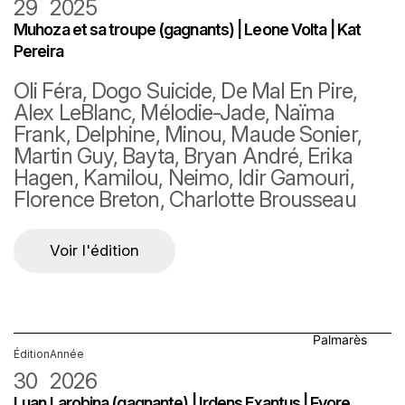
29
2025
Muhoza et sa troupe (gagnants) | Leone Volta | Kat
Pereira
Oli Féra, Dogo Suicide, De Mal En Pire,
Alex LeBlanc, Mélodie-Jade, Naïma
Frank, Delphine, Minou, Maude Sonier,
Martin Guy, Bayta, Bryan André, Erika
Hagen, Kamilou, Neimo, Idir Gamouri,
Florence Breton, Charlotte Brousseau
Luan Larobina
Voir l'édition
Irdens Exantus
Fyore
Palmarès
Édition
Année
30
2026
Luan Larobina (gagnante) | Irdens Exantus | Fyore