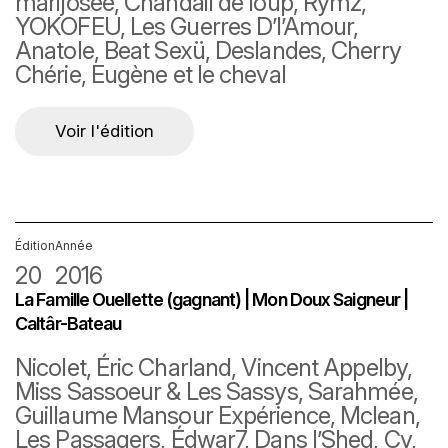
marijosée, Chandail de loup, Rymz,
YOKOFEU, Les Guerres D’l’Amour,
Anatole, Beat Sexü, Deslandes, Cherry
Chérie, Eugène et le cheval
Voir l'édition
Édition
Année
20
2016
La Famille Ouellette (gagnant) | Mon Doux Saigneur |
Caltâr-Bateau
Nicolet, Éric Charland, Vincent Appelby,
Miss Sassoeur & Les Sassys, Sarahmée,
Guillaume Mansour Expérience, Mclean,
Les Passagers, Édwar7, Dans l’Shed, Cy,