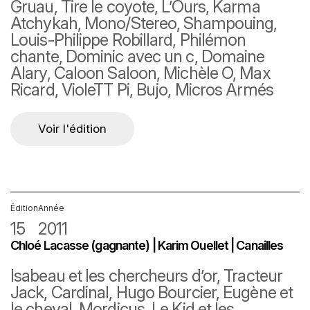
Gruau, Tire le coyote, L’Ours, Karma
Atchykah, Mono/Stereo, Shampouing,
Louis-Philippe Robillard, Philémon
chante, Dominic avec un c, Domaine
Alary, Caloon Saloon, Michèle O, Max
Ricard, VioleTT Pi, Bujo, Micros Armés
Voir l'édition
Édition
Année
15
2011
Chloé Lacasse (gagnante) | Karim Ouellet | Canailles
Isabeau et les chercheurs d’or, Tracteur
Jack, Cardinal, Hugo Bourcier, Eugène et
le cheval, Mordicus, Le Kid et les