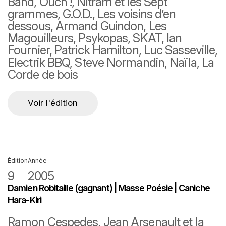
Band, Ouch !, Nitram et les Sept
grammes, G.O.D., Les voisins d’en
dessous, Armand Guindon, Les
Magouilleurs, Psykopas, SKAT, Ian
Fournier, Patrick Hamilton, Luc Sasseville,
Electrik BBQ, Steve Normandin, Naïla, La
Corde de bois
Voir l'édition
Édition
Année
9
2005
Damien Robitaille (gagnant) | Masse Poésie | Caniche
Hara-Kiri
Ramon Cespedes, Jean Arsenault et la