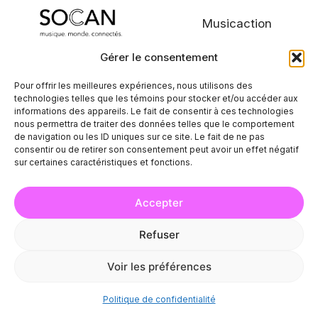
Musicaction
Gérer le consentement
Cabaret Lion d’Or
DIFF LIVE
Pour offrir les meilleures expériences, nous utilisons des
technologies telles que les témoins pour stocker et/ou accéder aux
Culture Cible
Club Soda
informations des appareils. Le fait de consentir à ces technologies
nous permettra de traiter des données telles que le comportement
de navigation ou les ID uniques sur ce site. Le fait de ne pas
CISM
Brasserie Avant-Garde
consentir ou de retirer son consentement peut avoir un effet négatif
sur certaines caractéristiques et fonctions.
Arrondissement
Mercier-Hochelaga-
Accepter
Maisonneuve – Ville de
Refuser
Montréal
Voir les préférences
Politique de confidentialité