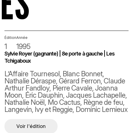
ES
Partenaires
Série Les 21
Éditions précédentes
Édition
Faire un don
Année
1
1995
Nous joindre
Sylvie Royer (gagnante) | 8e porte à gauche | Les
Tchigaboux
L’Affaire Tournesol, Blanc Bonnet,
Nathalie Déraspe, Gérard Ferron, Claude
Arthur Fandloy, Pierre Cavale, Joanna
Moon, Éric Dauphin, Jacques Lachapelle,
Nathalie Noël, Mo Cactus, Règne de feu,
Langevin, Ivy et Reggie, Dominic Lemieux
Voir l'édition