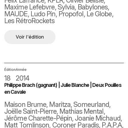
Félix Lafrance, KPLR, Olivier Bélisle,
Maxime Lefebvre, Sylvia, Babylones,
MAUDE, Ludo Pin, Propofol, Le Globe,
Les RétroRockets
Voir l'édition
Édition
Année
18
2014
Philippe Brach (gagnant) | Julie Blanche | Deux Pouilles
en Cavale
Maison Brume, Maritza, Someurland,
Joëlle Saint-Pierre, Mathias Mental,
Jérôme Charette-Pépin, Joanie Michaud,
Matt Tomlinson, Coroner Paradis, P.A.P.A,