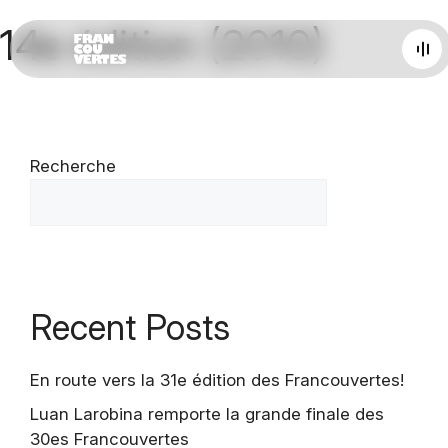
Aller
14e édition (2010)
au
contenu
Recherche
Programmation
Recherche
Le concours
Archives
Recent Posts
Nouvelles
En route vers la 31e édition des Francouvertes!
À propos
Luan Larobina remporte la grande finale des
30es Francouvertes