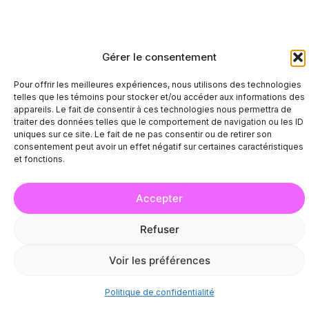
Gérer le consentement
Pour offrir les meilleures expériences, nous utilisons des technologies
Luan Larobina
telles que les témoins pour stocker et/ou accéder aux informations des
appareils. Le fait de consentir à ces technologies nous permettra de
Irdens Exantus
traiter des données telles que le comportement de navigation ou les ID
Fyore
uniques sur ce site. Le fait de ne pas consentir ou de retirer son
consentement peut avoir un effet négatif sur certaines caractéristiques
et fonctions.
Accepter
©2026 Les Francouvertes | Tous droits réservés
-
Politique de
Refuser
confidentialité
|
Crédits
Voir les préférences
Politique de confidentialité