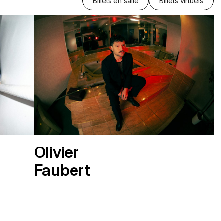
Billets en salle
Billets virtuels
Olivier
Faubert