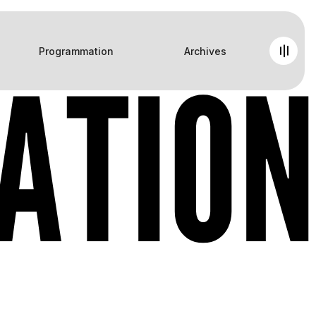
Programmation
Archives
ATION
A
T
I
O
N