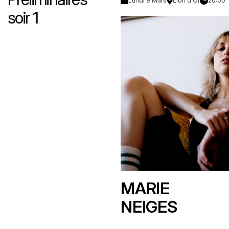
Lundi 9 Mars
Lion d'Or
20:00
soir 1
MARIE
NEIGES