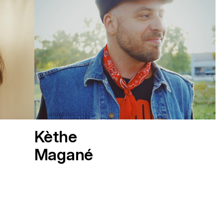
Kèthe
Magané